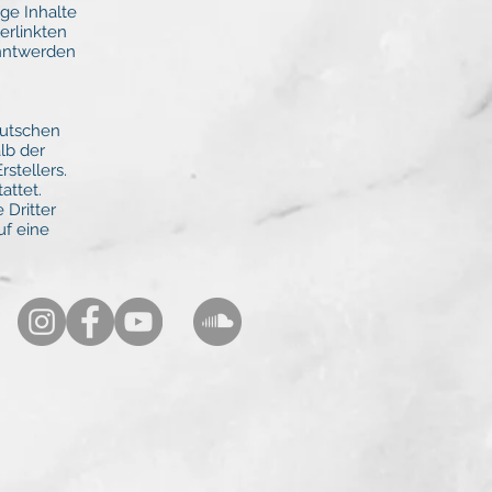
ge Inhalte
erlinkten
anntwerden
eutschen
lb der
stellers.
attet.
 Dritter
uf eine