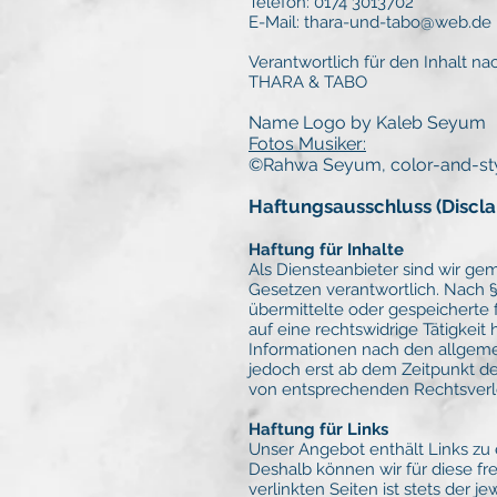
Telefon: 0174 3013702
E-Mail: thara-und-tabo@web.de
Verantwortlich für den Inhalt na
THARA & TABO
Name Logo by Kaleb Seyum
Fotos Musiker:
©Rahwa Seyum, color-and-sty
Haftungsausschluss (Discla
Haftung für Inhalte
Als Diensteanbieter sind wir ge
Gesetzen verantwortlich. Nach §§
übermittelte oder gespeicherte
auf eine rechtswidrige Tätigkei
Informationen nach den allgemei
jedoch erst ab dem Zeitpunkt d
von entsprechenden Rechtsverl
Haftung für Links
Unser Angebot enthält Links zu e
Deshalb können wir für diese f
verlinkten Seiten ist stets der j