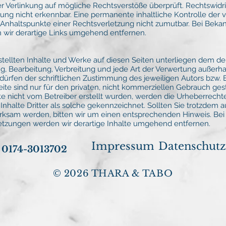
 Verlinkung auf mögliche Rechtsverstöße überprüft. Rechtswidri
ung nicht erkennbar. Eine permanente inhaltliche Kontrolle der v
e Anhaltspunkte einer Rechtsverletzung nicht zumutbar. Bei Bek
wir derartige Links umgehend entfernen.
rstellten Inhalte und Werke auf diesen Seiten unterliegen dem d
ng, Bearbeitung, Verbreitung und jede Art der Verwertung außerha
rfen der schriftlichen Zustimmung des jeweiligen Autors bzw. Er
te sind nur für den privaten, nicht kommerziellen Gebrauch gest
ite nicht vom Betreiber erstellt wurden, werden die Urheberrechte
nhalte Dritter als solche gekennzeichnet. Sollten Sie trotzdem a
ksam werden, bitten wir um einen entsprechenden Hinweis. Bei
tzungen werden wir derartige Inhalte umgehend entfernen.
Impressum
Datenschutz
0174-3013702
© 2026 THARA & TABO