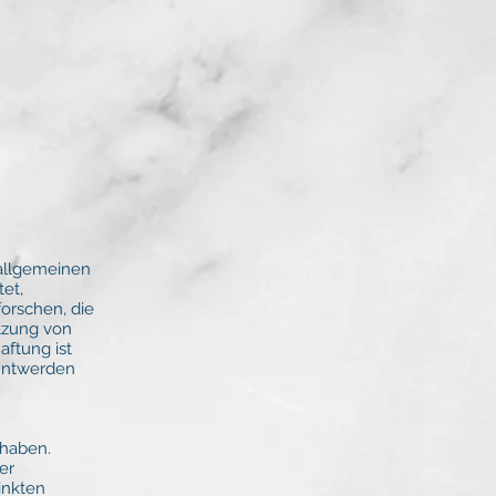
 allgemeinen
tet,
orschen, die
utzung von
ftung ist
anntwerden
 haben.
er
linkten